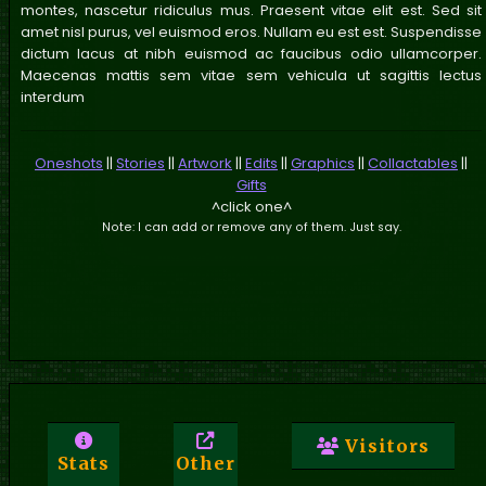
montes, nascetur ridiculus mus. Praesent vitae elit est. Sed sit
amet nisl purus, vel euismod eros. Nullam eu est est. Suspendisse
dictum lacus at nibh euismod ac faucibus odio ullamcorper.
Maecenas mattis sem vitae sem vehicula ut sagittis lectus
interdum
Oneshots
||
Stories
||
Artwork
||
Edits
||
Graphics
||
Collactables
||
Gifts
^click one^
Note: I can add or remove any of them. Just say.
Visitors
Stats
Other