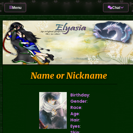
Menu
Chat
Name or Nickname
Birthday
:
Gender
:
Race
:
Age
:
Hair
:
Eyes
:
Skin
: