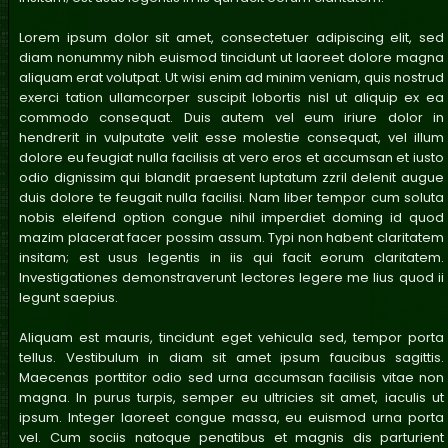
Lorem ipsum dolor sit amet, consectetuer adipiscing elit, sed
diam nonummy nibh euismod tincidunt ut laoreet dolore magna
aliquam erat volutpat. Ut wisi enim ad minim veniam, quis nostrud
exerci tation ullamcorper suscipit lobortis nisl ut aliquip ex ea
commodo consequat. Duis autem vel eum iriure dolor in
hendrerit in vulputate velit esse molestie consequat, vel illum
dolore eu feugiat nulla facilisis at vero eros et accumsan et iusto
odio dignissim qui blandit praesent luptatum zzril delenit augue
duis dolore te feugait nulla facilisi. Nam liber tempor cum soluta
nobis eleifend option congue nihil imperdiet doming id quod
mazim placerat facer possim assum. Typi non habent claritatem
insitam; est usus legentis in iis qui facit eorum claritatem.
Investigationes demonstraverunt lectores legere me lius quod ii
legunt saepius.
Aliquam est mauris, tincidunt eget vehicula sed, tempor porta
tellus. Vestibulum in diam sit amet ipsum faucibus sagittis.
Maecenas porttitor odio sed urna accumsan facilisis vitae non
magna. In purus turpis, semper eu ultricies sit amet, iaculis ut
ipsum. Integer laoreet congue massa, eu euismod urna porta
vel. Cum sociis natoque penatibus et magnis dis parturient