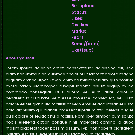
Birthplace
:
Status
:
Likes
:
Dislikes
:
Marks
:
Fears
:
Seme/(dom)
Uke/(sub)
:
About youself
:
Lorem ipsum dolor sit amet, consectetuer adipiscing elit, sed
diam nonummy nibh euismod tincidunt ut laoreet dolore magna
aliquam erat volutpat. Ut wisi enim ad minim veniam, quis nostrud
exerci tation ullamcorper suscipit lobortis nisl ut aliquip ex ea
commodo consequat. Duis autem vel eum iriure dolor in
hendrerit in vulputate velit esse molestie consequat, vel illum
dolore eu feugiat nulla facilisis at vero eros et accumsan et iusto
odio dignissim qui blandit praesent luptatum zzril delenit augue
duis dolore te feugait nulla facilisi. Nam liber tempor cum soluta
nobis eleifend option congue nihil imperdiet doming id quod
mazim placerat facer possim assum. Typi non habent claritatem
insitam; est usus legentis in iis qui facit eorum claritatem.